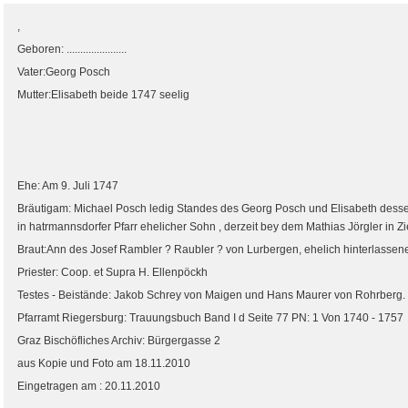
,
Geboren: ......................
Vater:Georg Posch
Mutter:Elisabeth beide 1747 seelig
Ehe: Am 9. Juli 1747
Bräutigam: Michael Posch ledig Standes des Georg Posch und Elisabeth dessen
in hatrmannsdorfer Pfarr ehelicher Sohn , derzeit bey dem Mathias Jörgler in Zie
Braut:Ann des Josef Rambler ? Raubler ? von Lurbergen, ehelich hinterlassene
Priester: Coop. et Supra H. Ellenpöckh
Testes - Beistände: Jakob Schrey von Maigen und Hans Maurer von Rohrberg.
Pfarramt Riegersburg: Trauungsbuch Band I d Seite 77 PN: 1 Von 1740 - 1757
Graz Bischöfliches Archiv: Bürgergasse 2
aus Kopie und Foto am 18.11.2010
Eingetragen am : 20.11.2010