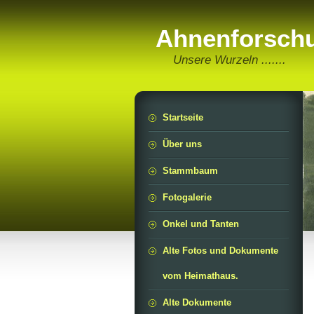
Ahnenforschu
Unsere Wurzeln .......
Startseite
Über uns
Stammbaum
Fotogalerie
Onkel und Tanten
Alte Fotos und Dokumente
vom Heimathaus.
Alte Dokumente